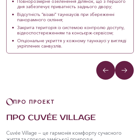
Повнорозмірне озеленення ділянок, що з першого
дня забезпечує приватність заднього двору;
Відсутність “візаві” таунхаусів при збереженні
панорамного скління;
Закрита територія із системою контролю доступу,
відеоспостереженням та консьєрж-сервісом;
Опціональне укриття у кожному таунхаусі у вигляді
укріплених санвузлів.
ПРО ПРОЕКТ
ПРО CUVÉE VILLAGE
Cuvée Village — це гармонія комфорту сучасного
життя та спокою заміської природи.