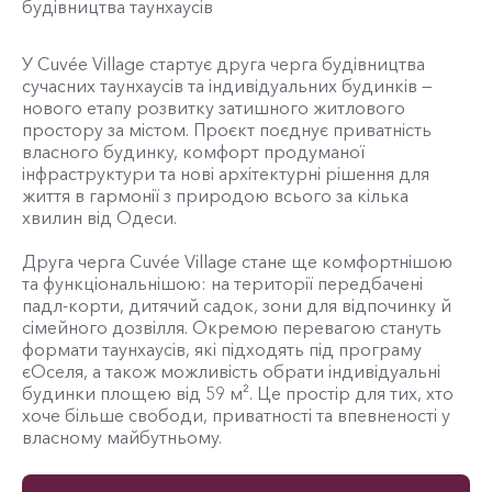
будівництва таунхаусів
У Cuvée Village стартує друга черга будівництва
сучасних таунхаусів та індивідуальних будинків —
нового етапу розвитку затишного житлового
простору за містом. Проєкт поєднує приватність
власного будинку, комфорт продуманої
інфраструктури та нові архітектурні рішення для
життя в гармонії з природою всього за кілька
хвилин від Одеси.
Друга черга Cuvée Village стане ще комфортнішою
та функціональнішою: на території передбачені
падл-корти, дитячий садок, зони для відпочинку й
сімейного дозвілля. Окремою перевагою стануть
формати таунхаусів, які підходять під програму
єОселя, а також можливість обрати індивідуальні
будинки площею від 59 м². Це простір для тих, хто
хоче більше свободи, приватності та впевненості у
власному майбутньому.