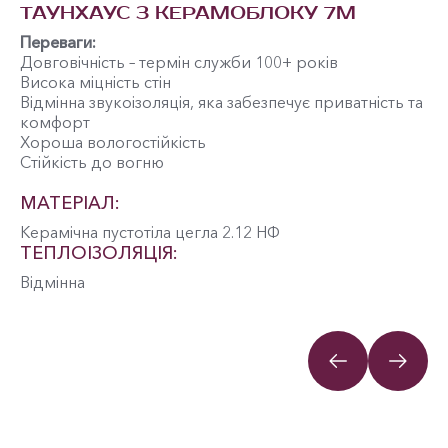
ТАУНХАУС З КЕРАМОБЛОКУ 7М
Т
Переваги:
Пе
Довговічність – термін служби 100+ років
До
Висока міцність стін
Ви
Відмінна звукоізоляція, яка забезпечує приватність та
на
комфорт
Ві
Хороша вологостійкість
Ст
Стійкість до вогню
Во
МАТЕРІАЛ:
М
Керамічна пустотіла цегла 2.12 НФ
Ке
ТЕПЛОІЗОЛЯЦІЯ:
Т
Відмінна
Ві