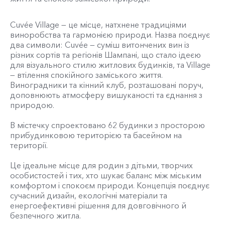
Cuvée Village — це місце, натхнене традиціями
виноробства та гармонією природи. Назва поєднує
два символи: Cuvée — суміш витончених вин із
різних сортів та регіонів Шампані, що стало ідеєю
для візуального стилю житлових будинків, та Village
— втілення спокійного заміського життя.
Виноградники та кінний клуб, розташовані поруч,
доповнюють атмосферу вишуканості та єднання з
природою.
В містечку спроектовано 62 будинки з просторою
прибудинковою територією та басейном на
території.
Це ідеальне місце для родин з дітьми, творчих
особистостей і тих, хто шукає баланс між міським
комфортом і спокоєм природи. Концепція поєднує
сучасний дизайн, екологічні матеріали та
енергоефективні рішення для довговічного й
безпечного житла.